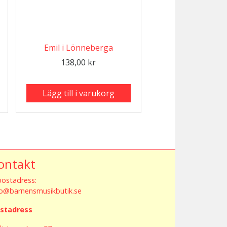
Emil i Lönneberga
138,00
kr
Lägg till i varukorg
ontakt
postadress:
fo@barnensmusikbutik.se
stadress