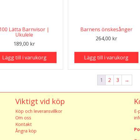
100 Lätta Barnvisor |
Barnens önskesånger
Ukulele
264,00
kr
189,00
kr
Lägg till i varukorg
Lägg till i varukorg
1
2
3
→
Viktigt vid köp
K
Köp och leveransvillkor
E-
Om oss
in
Kontakt
Po
Ångra köp