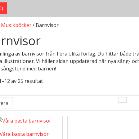
0)
/
Musikböcker
/ Barnvisor
rnvisor
linga av barnvisor från flera olika förlag. Du hittar både 
a illustrationer. Vi håller sidan uppdaterad när nya sång- o
 sångstund med barnen!
1–12 av 25 resultat
rera
Våra bästa barnvisor