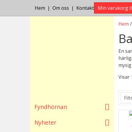
Hem
Om oss
Kontakt
Min varukorg
(
Hem
Ba
En sam
härlig
mysig
Visar 
Filt
Fyndhörnan
Nyheter