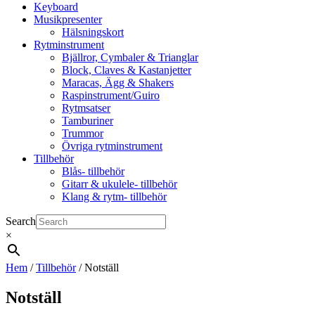
Keyboard
Musikpresenter
Hälsningskort
Rytminstrument
Bjällror, Cymbaler & Trianglar
Block, Claves & Kastanjetter
Maracas, Ägg & Shakers
Raspinstrument/Guiro
Rytmsatser
Tamburiner
Trummor
Övriga rytminstrument
Tillbehör
Blås- tillbehör
Gitarr & ukulele- tillbehör
Klang & rytm- tillbehör
Search
×
Hem
/
Tillbehör
/ Notställ
Notställ