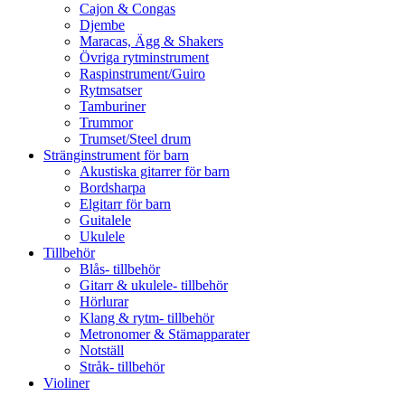
Cajon & Congas
Djembe
Maracas, Ägg & Shakers
Övriga rytminstrument
Raspinstrument/Guiro
Rytmsatser
Tamburiner
Trummor
Trumset/Steel drum
Stränginstrument för barn
Akustiska gitarrer för barn
Bordsharpa
Elgitarr för barn
Guitalele
Ukulele
Tillbehör
Blås- tillbehör
Gitarr & ukulele- tillbehör
Hörlurar
Klang & rytm- tillbehör
Metronomer & Stämapparater
Notställ
Stråk- tillbehör
Violiner