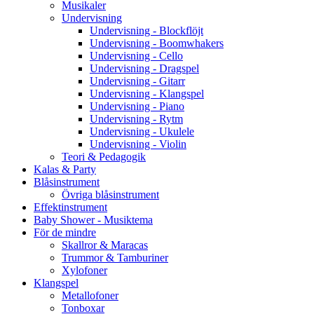
Musikaler
Undervisning
Undervisning - Blockflöjt
Undervisning - Boomwhakers
Undervisning - Cello
Undervisning - Dragspel
Undervisning - Gitarr
Undervisning - Klangspel
Undervisning - Piano
Undervisning - Rytm
Undervisning - Ukulele
Undervisning - Violin
Teori & Pedagogik
Kalas & Party
Blåsinstrument
Övriga blåsinstrument
Effektinstrument
Baby Shower - Musiktema
För de mindre
Skallror & Maracas
Trummor & Tamburiner
Xylofoner
Klangspel
Metallofoner
Tonboxar