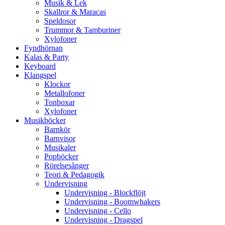
Musik & Lek
Skallror & Maracas
Speldosor
Trummor & Tamburiner
Xylofoner
Fyndhörnan
Kalas & Party
Keyboard
Klangspel
Klockor
Metallofoner
Tonboxar
Xylofoner
Musikböcker
Barnkör
Barnvisor
Musikaler
Popböcker
Rörelsesånger
Teori & Pedagogik
Undervisning
Undervisning - Blockflöjt
Undervisning - Boomwhakers
Undervisning - Cello
Undervisning - Dragspel