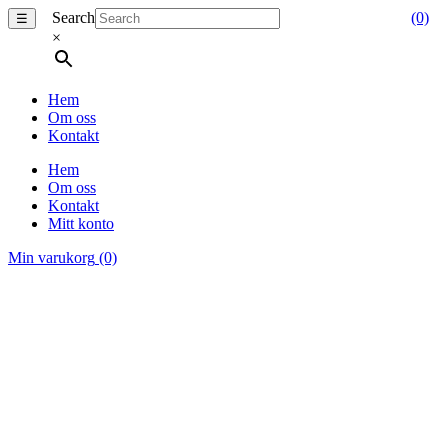
Search
(0)
☰
×
Hem
Om oss
Kontakt
Hem
Om oss
Kontakt
Mitt konto
Min varukorg
(0)