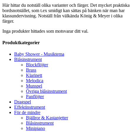
Här hittar du notställ olika varianter och färger. Det mycket praktiska
bordsnotstället, som t.ex smidigt kan sättas på bänken när man har
klassundervisning. Notställ från välkända König & Meyer i olika
färger.
Inga produkter hittades som motsvarar ditt val.
Produktkategorier
Baby Shower - Musiktema
Blåsinstrument
Blockflöjter
Brass
Klarinett
Melodica
Munspel
Övriga blåsinstrument
Panflöjter
Dragspel
Effektinstrument
För de mindre
Bjällror & Kastanjetter
Blåsinstrument
Minipiano