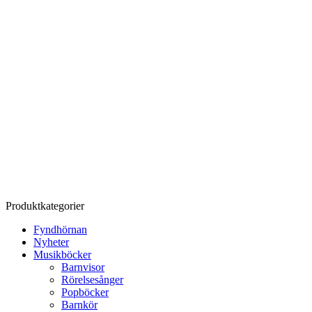
Produktkategorier
Fyndhörnan
Nyheter
Musikböcker
Barnvisor
Rörelsesånger
Popböcker
Barnkör