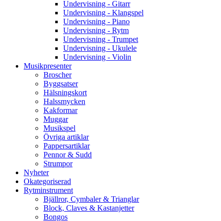
Undervisning - Gitarr
Undervisning - Klangspel
Undervisning - Piano
Undervisning - Rytm
Undervisning - Trumpet
Undervisning - Ukulele
Undervisning - Violin
Musikpresenter
Broscher
Byggsatser
Hälsningskort
Halssmycken
Kakformar
Muggar
Musikspel
Övriga artiklar
Pappersartiklar
Pennor & Sudd
Strumpor
Nyheter
Okategoriserad
Rytminstrument
Bjällror, Cymbaler & Trianglar
Block, Claves & Kastanjetter
Bongos