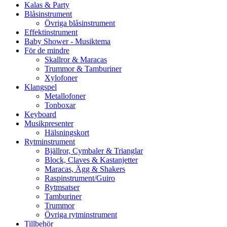
Kalas & Party
Blåsinstrument
Övriga blåsinstrument
Effektinstrument
Baby Shower - Musiktema
För de mindre
Skallror & Maracas
Trummor & Tamburiner
Xylofoner
Klangspel
Metallofoner
Tonboxar
Keyboard
Musikpresenter
Hälsningskort
Rytminstrument
Bjällror, Cymbaler & Trianglar
Block, Claves & Kastanjetter
Maracas, Ägg & Shakers
Raspinstrument/Guiro
Rytmsatser
Tamburiner
Trummor
Övriga rytminstrument
Tillbehör