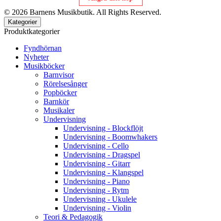
© 2026 Barnens Musikbutik. All Rights Reserved.
Kategorier
Produktkategorier
Fyndhörnan
Nyheter
Musikböcker
Barnvisor
Rörelsesånger
Popböcker
Barnkör
Musikaler
Undervisning
Undervisning - Blockflöjt
Undervisning - Boomwhakers
Undervisning - Cello
Undervisning - Dragspel
Undervisning - Gitarr
Undervisning - Klangspel
Undervisning - Piano
Undervisning - Rytm
Undervisning - Ukulele
Undervisning - Violin
Teori & Pedagogik