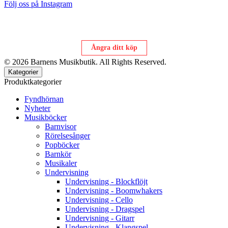
Följ oss på Instagram
Ångra ditt köp
© 2026 Barnens Musikbutik. All Rights Reserved.
Kategorier
Produktkategorier
Fyndhörnan
Nyheter
Musikböcker
Barnvisor
Rörelsesånger
Popböcker
Barnkör
Musikaler
Undervisning
Undervisning - Blockflöjt
Undervisning - Boomwhakers
Undervisning - Cello
Undervisning - Dragspel
Undervisning - Gitarr
Undervisning - Klangspel