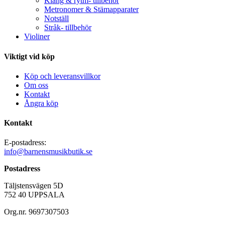
Klang & rytm- tillbehör
Metronomer & Stämapparater
Notställ
Stråk- tillbehör
Violiner
Viktigt vid köp
Köp och leveransvillkor
Om oss
Kontakt
Ångra köp
Kontakt
E-postadress:
info@barnensmusikbutik.se
Postadress
Täljstensvägen 5D
752 40 UPPSALA
Org.nr. 9697307503