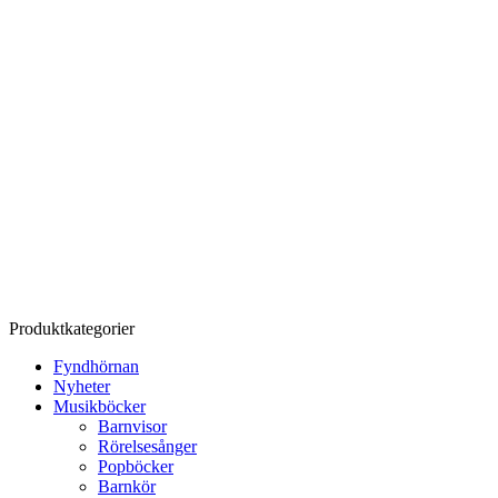
Produktkategorier
Fyndhörnan
Nyheter
Musikböcker
Barnvisor
Rörelsesånger
Popböcker
Barnkör