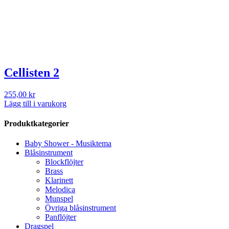
Cellisten 2
255,00
kr
Lägg till i varukorg
Produktkategorier
Baby Shower - Musiktema
Blåsinstrument
Blockflöjter
Brass
Klarinett
Melodica
Munspel
Övriga blåsinstrument
Panflöjter
Dragspel