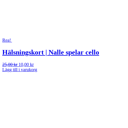
Rea!
Hälsningskort | Nalle spelar cello
Det
Det
25,00
kr
10,00
kr
ursprungliga
nuvarande
Lägg till i varukorg
priset
priset
var:
är:
25,00 kr.
10,00 kr.