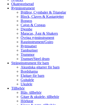
Okategoriserad
Rytminstrument
Bjällror, Cymbaler & Trianglar
Block, Claves & Kastanjetter
Bongos
Cajon & Congas
Djembe
Maracas, Ägg & Shakers
Övriga rytminstrument
Raspinstrument/Guiro
Rytmsatser
Tamburiner
Trummor
Trumset/Steel drum
Stränginstrument för barn
Akustiska gitarrer för barn
Bordsharpa
Elgitarr för barn
Guitalele
Ukulele
Tillbehör
Blås- tillbehör
Gitarr & ukulele- tillbehör
Hörlurar