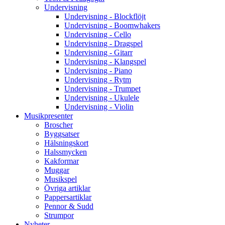
Undervisning
Undervisning - Blockflöjt
Undervisning - Boomwhakers
Undervisning - Cello
Undervisning - Dragspel
Undervisning - Gitarr
Undervisning - Klangspel
Undervisning - Piano
Undervisning - Rytm
Undervisning - Trumpet
Undervisning - Ukulele
Undervisning - Violin
Musikpresenter
Broscher
Byggsatser
Hälsningskort
Halssmycken
Kakformar
Muggar
Musikspel
Övriga artiklar
Pappersartiklar
Pennor & Sudd
Strumpor
Nyheter