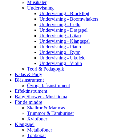
Musikaler
Undervisning
Undervisning - Blockflöjt
Undervisning - Boomwhakers
Undervisning - Cello
Undervisning - Dragspel
Undervisning - Gitarr
Undervisning - Klangspel
Undervisning - Piano
Undervisning - Rytm
Undervisning - Ukulele
Undervisning - Violin
Teori & Pedagogik
Kalas & Party
Blåsinstrument
Övriga blåsinstrument
Effektinstrument
Baby Shower - Musiktema
För de mindre
Skallror & Maracas
Trummor & Tamburiner
Xylofoner
Klangspel
Metallofoner
Tonboxar