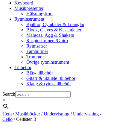
Keyboard
Musikpresenter
Hälsningskort
Rytminstrument
Bjällror, Cymbaler & Trianglar
Block, Claves & Kastanjetter
Maracas, Ägg & Shakers
Raspinstrument/Guiro
Rytmsatser
Tamburiner
Trummor
Övriga rytminstrument
Tillbehör
Blås- tillbehör
Gitarr & ukulele- tillbehör
Klang & rytm- tillbehör
Search
×
Hem
/
Musikböcker
/
Undervisning
/
Undervisning -
Cello
/ Cellisten 3