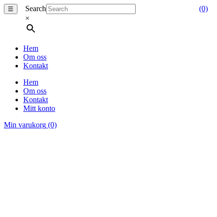
Search
(0)
☰
×
Hem
Om oss
Kontakt
Hem
Om oss
Kontakt
Mitt konto
Min varukorg
(0)