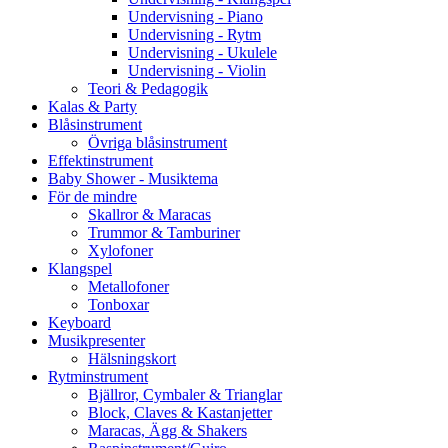
Undervisning - Piano
Undervisning - Rytm
Undervisning - Ukulele
Undervisning - Violin
Teori & Pedagogik
Kalas & Party
Blåsinstrument
Övriga blåsinstrument
Effektinstrument
Baby Shower - Musiktema
För de mindre
Skallror & Maracas
Trummor & Tamburiner
Xylofoner
Klangspel
Metallofoner
Tonboxar
Keyboard
Musikpresenter
Hälsningskort
Rytminstrument
Bjällror, Cymbaler & Trianglar
Block, Claves & Kastanjetter
Maracas, Ägg & Shakers