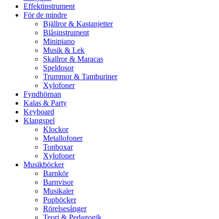
Effektinstrument
För de mindre
Bjällror & Kastanjetter
Blåsinstrument
Minipiano
Musik & Lek
Skallror & Maracas
Speldosor
Trummor & Tamburiner
Xylofoner
Fyndhörnan
Kalas & Party
Keyboard
Klangspel
Klockor
Metallofoner
Tonboxar
Xylofoner
Musikböcker
Barnkör
Barnvisor
Musikaler
Popböcker
Rörelsesånger
Teori & Pedagogik