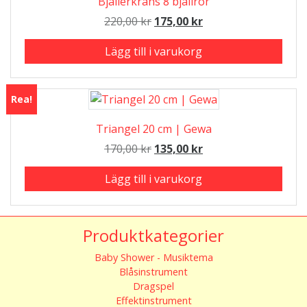
Bjällerkrans 8 bjällror
Det
Det
220,00
kr
175,00
kr
ursprungliga
nuvarande
Lägg till i varukorg
priset
priset
var:
är:
220,00 kr.
175,00 kr.
Rea!
Triangel 20 cm | Gewa
Det
Det
170,00
kr
135,00
kr
ursprungliga
nuvarande
Lägg till i varukorg
priset
priset
var:
är:
170,00 kr.
135,00 kr.
Produktkategorier
Baby Shower - Musiktema
Blåsinstrument
Dragspel
Effektinstrument