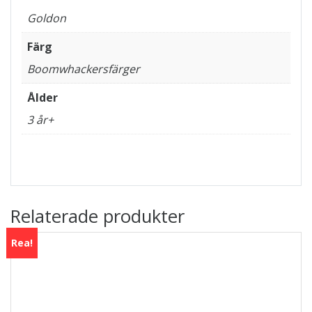
Goldon
Färg
Boomwhackersfärger
Ålder
3 år+
Relaterade produkter
Rea!