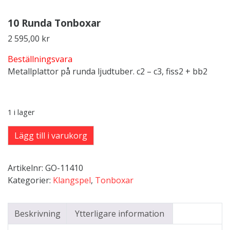
10 Runda Tonboxar
2 595,00
kr
Beställningsvara
Metallplattor på runda ljudtuber. c2 – c3, fiss2 + bb2
1 i lager
10
Lägg till i varukorg
Runda
Tonboxar
Artikelnr:
GO-11410
mängd
Kategorier:
Klangspel
,
Tonboxar
Beskrivning
Ytterligare information