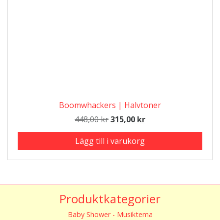
Boomwhackers | Halvtoner
Det
Det
448,00
kr
315,00
kr
ursprungliga
nuvarande
Lägg till i varukorg
priset
priset
var:
är:
448,00 kr.
315,00 kr.
Produktkategorier
Baby Shower - Musiktema