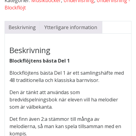
Kategorier:
Musikböcker
,
Undervisning
,
Undervisning -
mängd
Blockflöjt
Beskrivning
Ytterligare information
Beskrivning
Blockflöjtens bästa Del 1
Blockflöjtens bästa Del 1 är ett samlingshäfte med
48 traditionella och klassiska barnvisor.
Den är tänkt att användas som
bredvidspelningsbok när eleven vill ha melodier
som är välbekanta.
Det finn även 2:a stämmor till många av
melodierna, så man kan spela tillsamman med en
kompis.