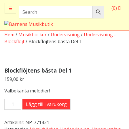
(0)
☰
Hem
/
Musikböcker
/
Undervisning
/
Undervisning -
Blockflöjt
/ Blockflöjtens bästa Del 1
Blockflöjtens bästa Del 1
159,00
kr
Välbekanta melodier!
Blockflöjtens
Lägg till i varukorg
bästa
Del
Artikelnr:
NP-771421
1