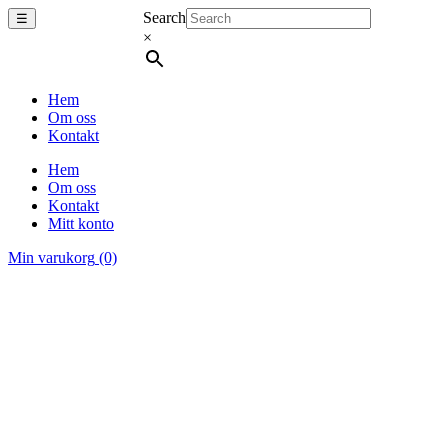
Search
☰
×
Hem
Om oss
Kontakt
Hem
Om oss
Kontakt
Mitt konto
Min varukorg
(0)