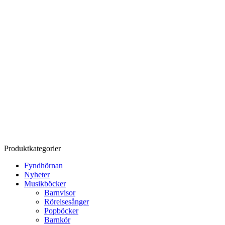
Produktkategorier
Fyndhörnan
Nyheter
Musikböcker
Barnvisor
Rörelsesånger
Popböcker
Barnkör