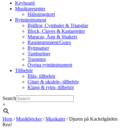
Keyboard
Musikpresenter
Hälsningskort
Rytminstrument
Bjällror, Cymbaler & Trianglar
Block, Claves & Kastanjetter
Maracas, Ägg & Shakers
Raspinstrument/Guiro
Rytmsatser
Tamburiner
Trummor
Övriga rytminstrument
Tillbehör
Blås- tillbehör
Gitarr & ukulele- tillbehör
Klang & rytm- tillbehör
Search
×
Hem
/
Musikböcker
/
Musikaler
/ Djuren på Kackelgården
Rea!