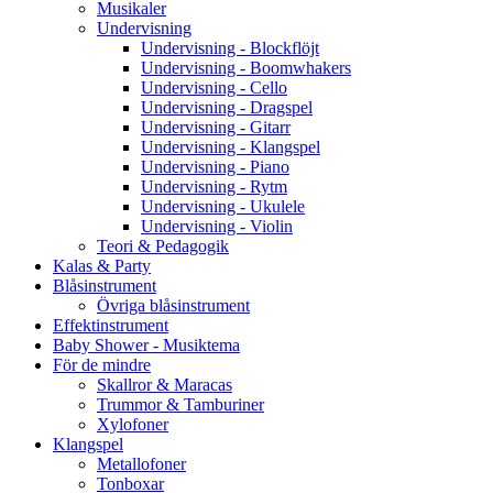
Musikaler
Undervisning
Undervisning - Blockflöjt
Undervisning - Boomwhakers
Undervisning - Cello
Undervisning - Dragspel
Undervisning - Gitarr
Undervisning - Klangspel
Undervisning - Piano
Undervisning - Rytm
Undervisning - Ukulele
Undervisning - Violin
Teori & Pedagogik
Kalas & Party
Blåsinstrument
Övriga blåsinstrument
Effektinstrument
Baby Shower - Musiktema
För de mindre
Skallror & Maracas
Trummor & Tamburiner
Xylofoner
Klangspel
Metallofoner
Tonboxar