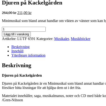
Djuren på Kackelgården
Det
Det
264,00
kr
211,00
kr
ursprungliga
nuvarande
Minimusikal som bland annat handlar om vikten av vänner som kan hjä
priset
priset
var:
är:
Djuren
264,00 kr.
211,00 kr.
på
Lägg till i varukorg
Kackelgården
Artikelnr:
LUTF 6591
Kategorier:
Musikaler
,
Musikböcker
mängd
Beskrivning
Innehåll
Ytterligare information
Beskrivning
Djuren på Kackelgården
Djuren på Kackelgården är en Minimusikal som bland annat handlar om
försöker hitta lösningar för att hjälpa dem ut i det fria.
Materialet innehåller, saga, musikalmanus, noter och CD med både ko
/Gren-Nilsson