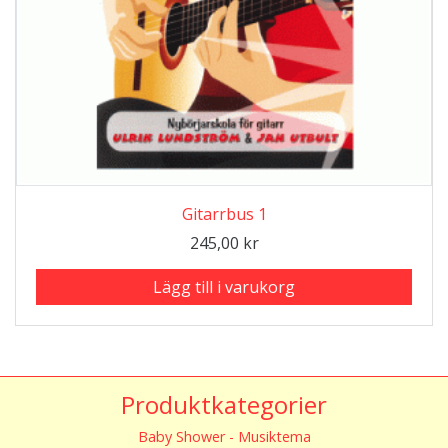
produktsidan
Gitarrbus 1
245,00
kr
Lägg till i varukorg
Produktkategorier
Baby Shower - Musiktema