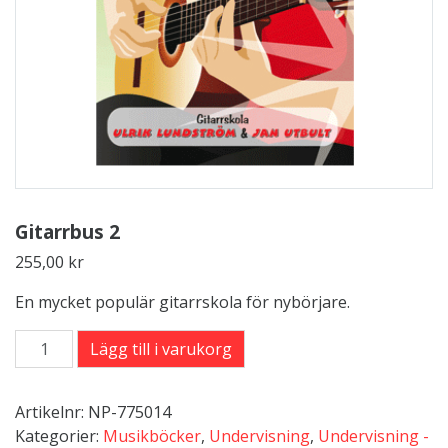
Gitarrbus 2
255,00
kr
En mycket populär gitarrskola för nybörjare.
Gitarrbus
Lägg till i varukorg
2
mängd
Artikelnr:
NP-775014
Kategorier:
Musikböcker
,
Undervisning
,
Undervisning -