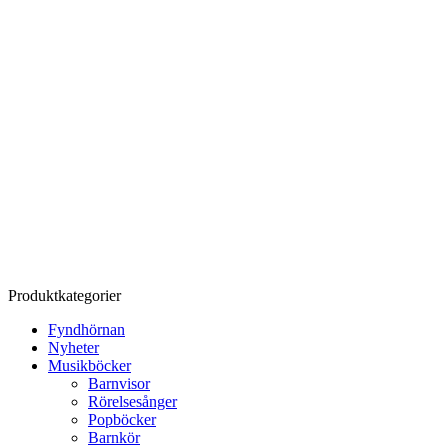
Produktkategorier
Fyndhörnan
Nyheter
Musikböcker
Barnvisor
Rörelsesånger
Popböcker
Barnkör