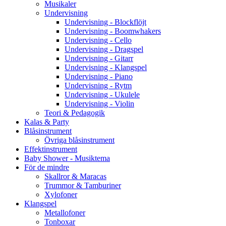
Musikaler
Undervisning
Undervisning - Blockflöjt
Undervisning - Boomwhakers
Undervisning - Cello
Undervisning - Dragspel
Undervisning - Gitarr
Undervisning - Klangspel
Undervisning - Piano
Undervisning - Rytm
Undervisning - Ukulele
Undervisning - Violin
Teori & Pedagogik
Kalas & Party
Blåsinstrument
Övriga blåsinstrument
Effektinstrument
Baby Shower - Musiktema
För de mindre
Skallror & Maracas
Trummor & Tamburiner
Xylofoner
Klangspel
Metallofoner
Tonboxar