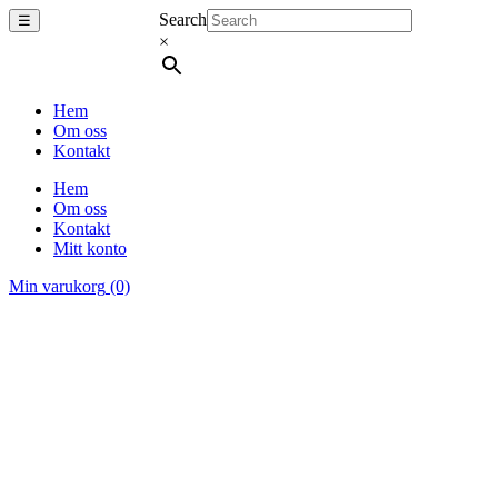
Search
☰
×
Hem
Om oss
Kontakt
Hem
Om oss
Kontakt
Mitt konto
Min varukorg
(0)