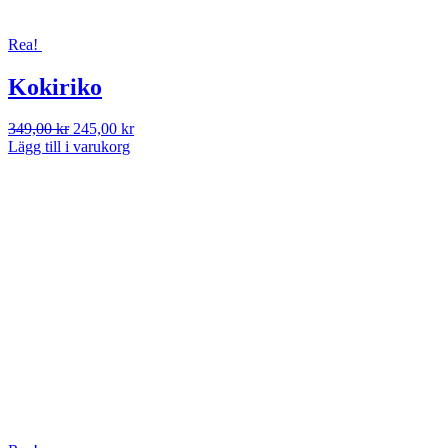
Rea!
Kokiriko
Det
Det
349,00
kr
245,00
kr
ursprungliga
nuvarande
Lägg till i varukorg
priset
priset
var:
är:
349,00 kr.
245,00 kr.