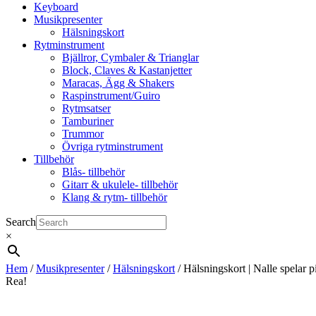
Keyboard
Musikpresenter
Hälsningskort
Rytminstrument
Bjällror, Cymbaler & Trianglar
Block, Claves & Kastanjetter
Maracas, Ägg & Shakers
Raspinstrument/Guiro
Rytmsatser
Tamburiner
Trummor
Övriga rytminstrument
Tillbehör
Blås- tillbehör
Gitarr & ukulele- tillbehör
Klang & rytm- tillbehör
Search
×
Hem
/
Musikpresenter
/
Hälsningskort
/ Hälsningskort | Nalle spelar p
Rea!