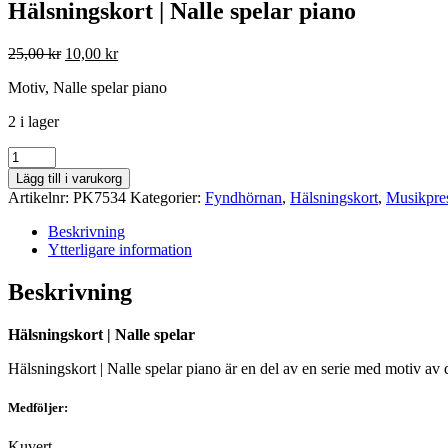
Hälsningskort | Nalle spelar piano
Det
Det
25,00
kr
10,00
kr
ursprungliga
nuvarande
Motiv, Nalle spelar piano
priset
priset
var:
är:
2 i lager
25,00 kr.
10,00 kr.
Hälsningskort
|
Lägg till i varukorg
Nalle
Artikelnr:
PK7534
Kategorier:
Fyndhörnan
,
Hälsningskort
,
Musikpre
spelar
piano
Beskrivning
mängd
Ytterligare information
Beskrivning
Hälsningskort | Nalle spelar
Hälsningskort | Nalle spelar piano är en del av en serie med motiv av 
Medföljer:
Kuvert