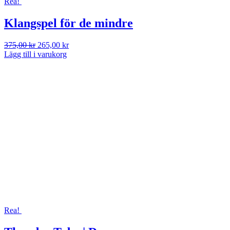
Rea!
Klangspel för de mindre
Det
Det
375,00
kr
265,00
kr
ursprungliga
nuvarande
Lägg till i varukorg
priset
priset
var:
är:
375,00 kr.
265,00 kr.
Rea!