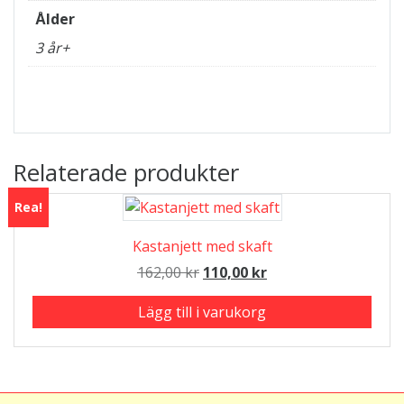
Ålder
3 år+
Relaterade produkter
Rea!
Kastanjett med skaft
Det
Det
162,00
kr
110,00
kr
ursprungliga
nuvarande
Lägg till i varukorg
priset
priset
var:
är:
162,00 kr.
110,00 kr.