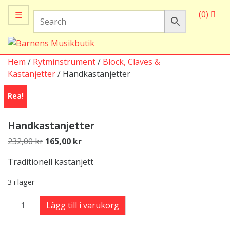
(0)
☰
Hem
/
Rytminstrument
/
Block, Claves &
Kastanjetter
/ Handkastanjetter
Rea!
Handkastanjetter
Det
Det
232,00
kr
165,00
kr
ursprungliga
nuvarande
Traditionell kastanjett
priset
priset
var:
är:
3 i lager
232,00 kr.
165,00 kr.
Handkastanjetter
Lägg till i varukorg
mängd