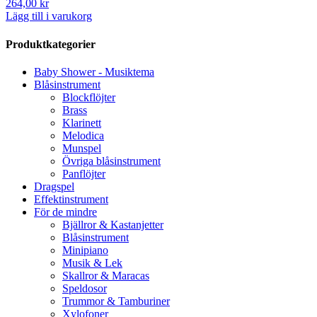
264,00
kr
Lägg till i varukorg
Produktkategorier
Baby Shower - Musiktema
Blåsinstrument
Blockflöjter
Brass
Klarinett
Melodica
Munspel
Övriga blåsinstrument
Panflöjter
Dragspel
Effektinstrument
För de mindre
Bjällror & Kastanjetter
Blåsinstrument
Minipiano
Musik & Lek
Skallror & Maracas
Speldosor
Trummor & Tamburiner
Xylofoner