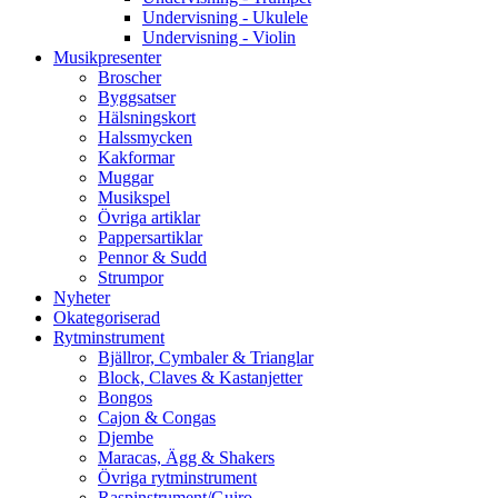
Undervisning - Ukulele
Undervisning - Violin
Musikpresenter
Broscher
Byggsatser
Hälsningskort
Halssmycken
Kakformar
Muggar
Musikspel
Övriga artiklar
Pappersartiklar
Pennor & Sudd
Strumpor
Nyheter
Okategoriserad
Rytminstrument
Bjällror, Cymbaler & Trianglar
Block, Claves & Kastanjetter
Bongos
Cajon & Congas
Djembe
Maracas, Ägg & Shakers
Övriga rytminstrument
Raspinstrument/Guiro