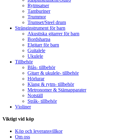
Rytmsatser
Tamburiner
Trummor
Trumset/Steel drum
Stränginstrument för barn
Akustiska gitarrer för barn
Bordsharpa
Elgitarr för barn
Guitalele
Ukulele
Tillbehör
Blås- tillbehör
Gitarr & ukulele- tillbehör
Hörlurar
Klang & rytm- tillbehör
Metronomer & Stämapparater
Notställ
Stråk- tillbehör
Violiner
Viktigt vid köp
Köp och leveransvillkor
Om oss