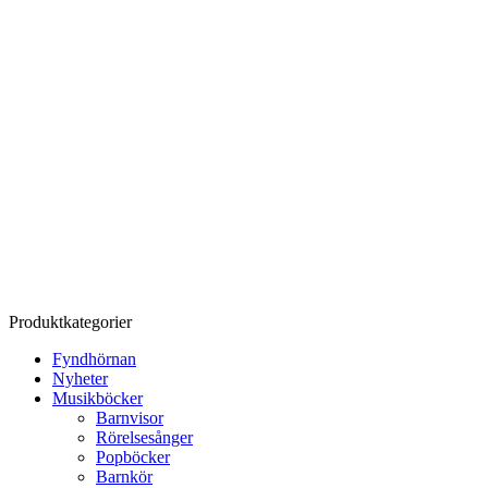
Produktkategorier
Fyndhörnan
Nyheter
Musikböcker
Barnvisor
Rörelsesånger
Popböcker
Barnkör