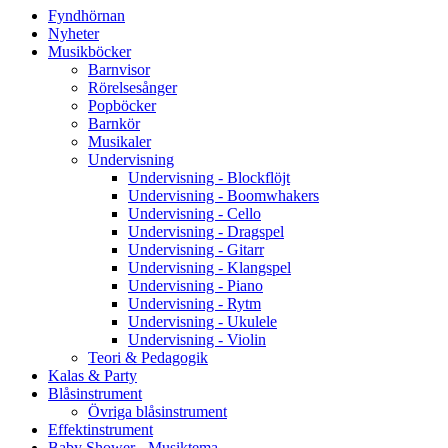
Fyndhörnan
Nyheter
Musikböcker
Barnvisor
Rörelsesånger
Popböcker
Barnkör
Musikaler
Undervisning
Undervisning - Blockflöjt
Undervisning - Boomwhakers
Undervisning - Cello
Undervisning - Dragspel
Undervisning - Gitarr
Undervisning - Klangspel
Undervisning - Piano
Undervisning - Rytm
Undervisning - Ukulele
Undervisning - Violin
Teori & Pedagogik
Kalas & Party
Blåsinstrument
Övriga blåsinstrument
Effektinstrument
Baby Shower - Musiktema