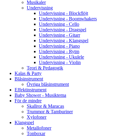
Musikaler
Undervisning
Undervisning - Blockflöjt
Undervisning - Boomwhakers
Undervisning - Cello
Undervisning - Dragspel
Undervisning - Gitarr
Undervisning - Klangspel
Undervisning - Piano
Undervisning - Rytm
Undervisning - Ukulele
Undervisning - Violin
Teori & Pedagogik
Kalas & Party
Blåsinstrument
Övriga blåsinstrument
Effektinstrument
Baby Shower - Musiktema
För de mindre
Skallror & Maracas
Trummor & Tamburiner
Xylofoner
Klangspel
Metallofoner
Tonboxar