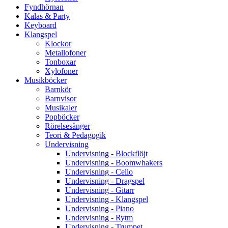
Fyndhörnan
Kalas & Party
Keyboard
Klangspel
Klockor
Metallofoner
Tonboxar
Xylofoner
Musikböcker
Barnkör
Barnvisor
Musikaler
Popböcker
Rörelsesånger
Teori & Pedagogik
Undervisning
Undervisning - Blockflöjt
Undervisning - Boomwhakers
Undervisning - Cello
Undervisning - Dragspel
Undervisning - Gitarr
Undervisning - Klangspel
Undervisning - Piano
Undervisning - Rytm
Undervisning - Trumpet