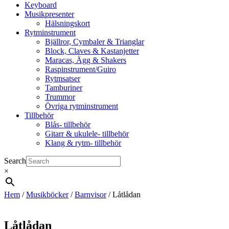
Keyboard
Musikpresenter
Hälsningskort
Rytminstrument
Bjällror, Cymbaler & Trianglar
Block, Claves & Kastanjetter
Maracas, Ägg & Shakers
Raspinstrument/Guiro
Rytmsatser
Tamburiner
Trummor
Övriga rytminstrument
Tillbehör
Blås- tillbehör
Gitarr & ukulele- tillbehör
Klang & rytm- tillbehör
Search
×
Hem
/
Musikböcker
/
Barnvisor
/ Låtlådan
Låtlådan