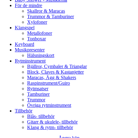
För de mindre
Skallror & Maracas
Trummor & Tamburiner
Xylofoner
Klangspel
Metallofoner
Tonboxar
Keyboard
Musikpresenter
Hälsningskort
Rytminstrument
Bjällror, Cymbaler & Trianglar
Block, Claves & Kastanjetter
Maracas, Ägg & Shakers
Raspinstrument/Guiro
Rytmsatser
Tamburiner
Trummor
Övriga rytminstrument
Tillbehör
Blås- tillbehör
Gitarr & ukulele- tillbehör
Klang & rytm- tillbehör
Ångra köp