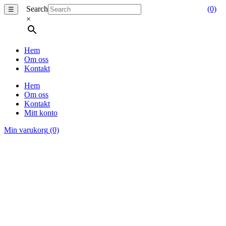
Search
(0)
☰
×
Hem
Om oss
Kontakt
Hem
Om oss
Kontakt
Mitt konto
Min varukorg
(0)