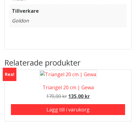
Tillverkare
Goldon
Relaterade produkter
Rea!
Triangel 20 cm | Gewa
Det
Det
170,00
kr
135,00
kr
ursprungliga
nuvarande
Lägg till i varukorg
priset
priset
var:
är:
170,00 kr.
135,00 kr.