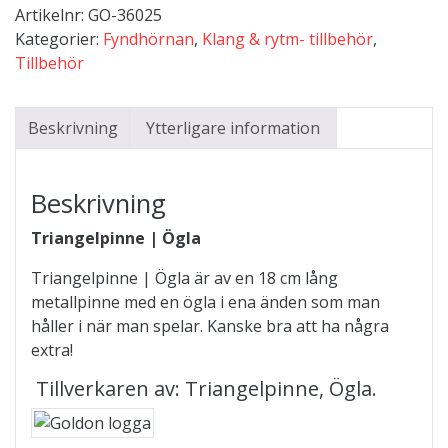
Artikelnr:
GO-36025
mängd
Kategorier:
Fyndhörnan
,
Klang & rytm- tillbehör
,
Tillbehör
Beskrivning
Ytterligare information
Beskrivning
Triangelpinne | Ögla
Triangelpinne | Ögla är av en 18 cm lång
metallpinne med en ögla i ena änden som man
håller i när man spelar. Kanske bra att ha några
extra!
Tillverkaren av: Triangelpinne, Ögla.