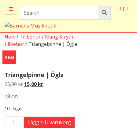
(0)
☰
Hem
/
Tillbehör
/
Klang & rytm-
tillbehör
/ Triangelpinne | Ögla
Rea!
Triangelpinne | Ögla
Det
Det
25,00
kr
15,00
kr
ursprungliga
nuvarande
18 cm
priset
priset
var:
är:
10 i lager
25,00 kr.
15,00 kr.
Triangelpinne
Lägg till i varukorg
|
Ögla