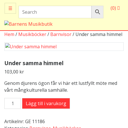
(0)
☰
Hem
/
Musikböcker
/
Barnvisor
/ Under samma himmel
Under samma himmel
103,00
kr
Genom djurens ögon får vi här ett lustfyllt möte med
vårt mångkulturella samhälle.
Under
Lägg till i varukorg
samma
himmel
Artikelnr:
GE 11186
mängd