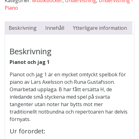
Kategorier:
Musikböcker
,
Undervisning
,
Undervisning -
mängd
Piano
Beskrivning
Innehåll
Ytterligare information
Beskrivning
Pianot och jag 1
Pianot och jag 1 är en mycket omtyckt spelbok för
piano av Lars Axelsson och Runa Gustafsson.
Omarbetad upplaga. B har fått ersätta H, de
inledande små styckena med spel på svarta
tangenter utan noter har bytts mot mer
traditionellt notbundna och repertoaren har delvis
förnyats.
Ur förordet: