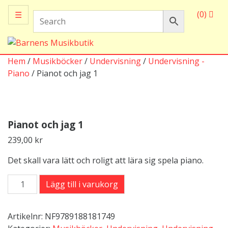
(0)
☰
Hem
/
Musikböcker
/
Undervisning
/
Undervisning -
Piano
/ Pianot och jag 1
Pianot och jag 1
239,00
kr
Det skall vara lätt och roligt att lära sig spela piano.
Pianot
Lägg till i varukorg
och
jag
Artikelnr:
NF9789188181749
1