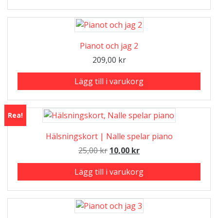
Pianot och jag 2
209,00
kr
Lägg till i varukorg
Rea!
Hälsningskort | Nalle spelar piano
Det
Det
25,00
kr
10,00
kr
ursprungliga
nuvarande
Lägg till i varukorg
priset
priset
var:
är:
25,00 kr.
10,00 kr.